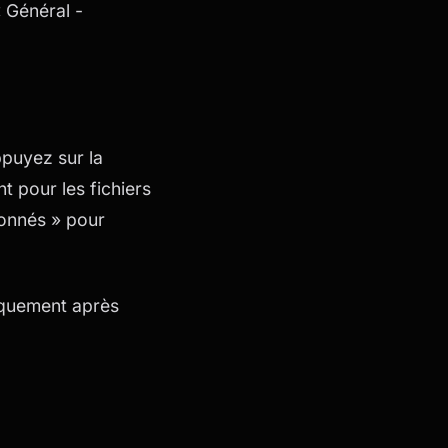
 Général -
ppuyez sur la
t pour les fichiers
ionnés » pour
iquement après